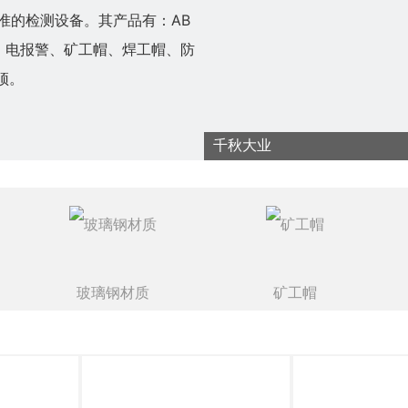
量标准的检测设备。其产品有：AB
、电报警、矿工帽、焊工帽、防
顶。
千秋大业
玻璃钢材质
矿工帽