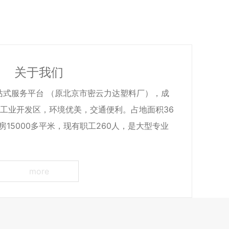
关于我们
站式服务平台 （原北京市密云力达塑料厂），成
云工业开发区，环境优美，交通便利。占地面积36
房15000多平米，现有职工260人，是大型专业
more