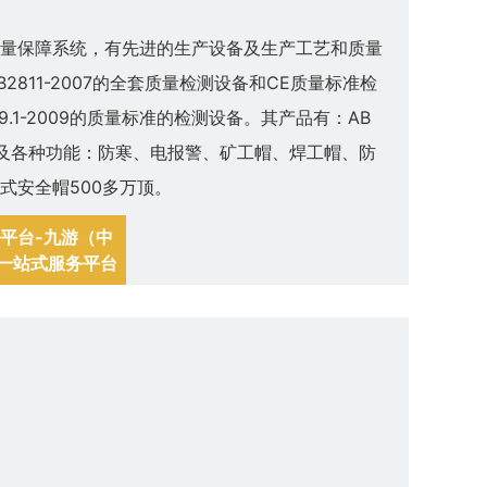
量保障系统，有先进的生产设备及生产工艺和质量
811-2007的全套质量检测设备和CE质量标准检
9.1-2009的质量标准的检测设备。其产品有：AB
及各种功能：防寒、电报警、矿工帽、焊工帽、防
式安全帽500多万顶。
平台-九游（中
一站式服务平台