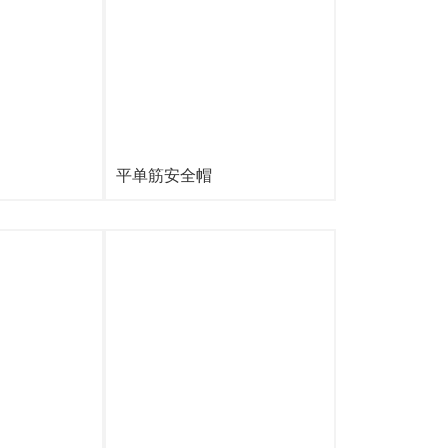
平单筋安全帽