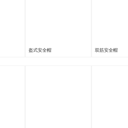
盔式安全帽
双筋安全帽