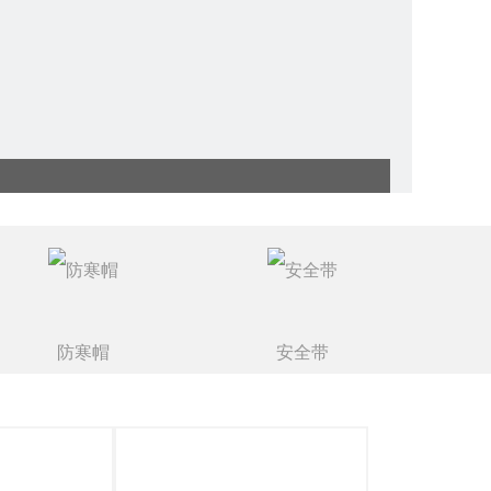
防寒帽
安全带