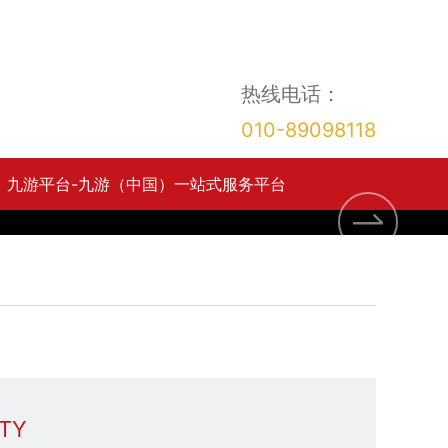
热线电话：
010-89098118
九游平台-九游（中国）一站式服务平台
ITY