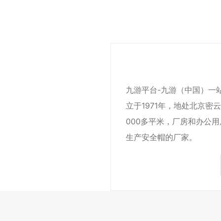
九游平台-九游（中国）一
立于1971年，地处北京密
000多平米，厂房和办公用
生产安全帽的厂家。