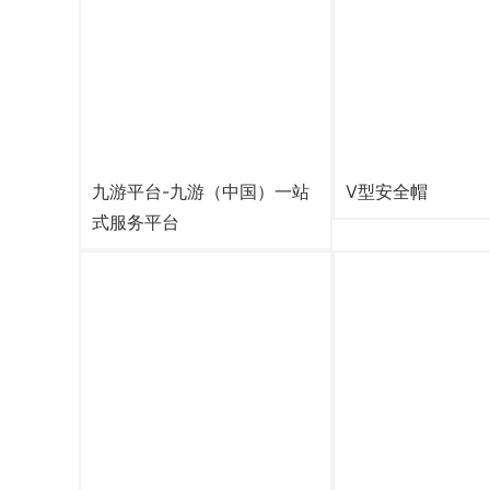
九游平台-九游（中国）一站
V型安全帽
式服务平台