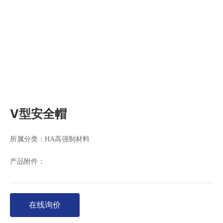
V型安全帽
所属分类：
HA高强制材料
产品附件：
在线询价