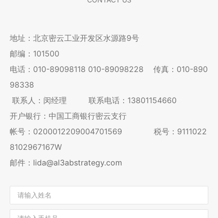
地址：北京密云工业开发区水源路9号
邮编：101500
电话：
010-89098118
010-89098228
传真：010-890
98338
联系人：闵经理 联系电话：13801154660
开户银行：中国工商银行密云支行
帐号：0200012209004701569 税号：9111022
8102967167W
邮件：
lida@al3abstrategy.com