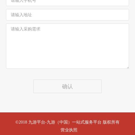
确认
©2018 九游平台-九游（中国）一站式服务平台 版权所有
营业执照